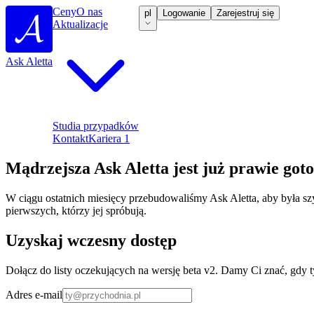
Ceny
O nas
pl
Logowanie
Zarejestruj się
Aktualizacje
Ask Aletta
Studia przypadków
Kontakt
Kariera
1
Mądrzejsza Ask Aletta jest
już prawie got
W ciągu ostatnich miesięcy przebudowaliśmy Ask Aletta, aby była sz
pierwszych, którzy jej spróbują.
Uzyskaj wczesny dostęp
Dołącz do listy oczekujących na wersję beta v2. Damy Ci znać, gdy 
Adres e-mail